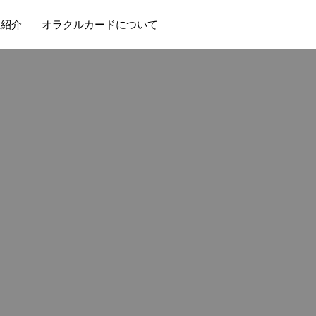
生紹介
オラクルカードについて