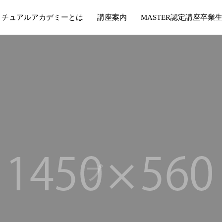
リチュアルアカデミーとは
講座案内
MASTER認定講座卒業
ブ
ロ
グ