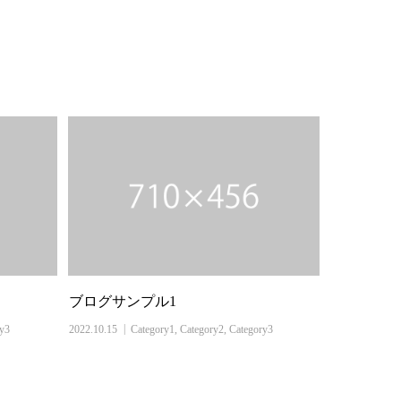
ブログサンプル1
ry3
2022.10.15
Category1
,
Category2
,
Category3