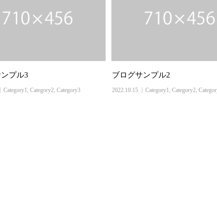
ンプル3
ブログサンプル2
Category1
,
Category2
,
Category3
2022.10.15
Category1
,
Category2
,
Catego